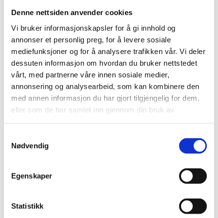
Denne nettsiden anvender cookies
Vi bruker informasjonskapsler for å gi innhold og
annonser et personlig preg, for å levere sosiale
mediefunksjoner og for å analysere trafikken vår. Vi deler
dessuten informasjon om hvordan du bruker nettstedet
Preservering
Kasser
vårt, med partnerne våre innen sosiale medier,
annonsering og analysearbeid, som kan kombinere den
med annen informasjon du har gjort tilgjengelig for dem,
eller som de har samlet inn gjennom din bruk av
tjenestene deres.
Samtykkevalg
Nødvendig
Div. emballasje
Egenskaper
Finner du ikke det du leter etter?
Statistikk
Ring oss på
33 05 27 70
, så hjelper vi