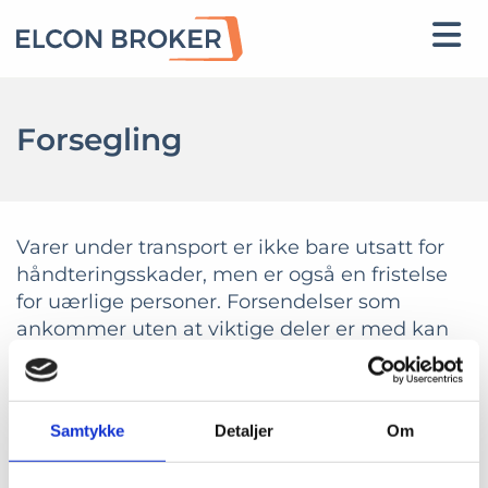
Forsegling
Varer under transport er ikke bare utsatt for
håndteringsskader, men er også en fristelse
for uærlige personer. Forsendelser som
ankommer uten at viktige deler er med kan
forårsake store vanskeligheter for mottageren.
I tillegg forseglinger ofte på grunn av
sikkerhet.
Samtykke
Detaljer
Om