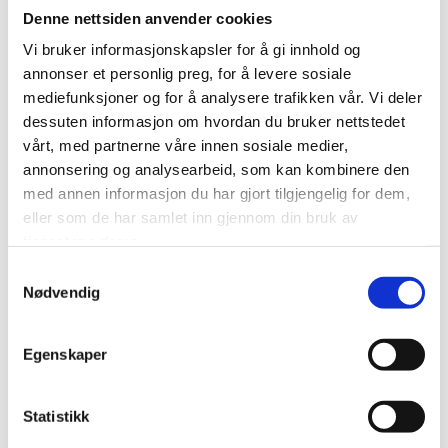
Denne nettsiden anvender cookies
Vi bruker informasjonskapsler for å gi innhold og
annonser et personlig preg, for å levere sosiale
mediefunksjoner og for å analysere trafikken vår. Vi deler
dessuten informasjon om hvordan du bruker nettstedet
vårt, med partnerne våre innen sosiale medier,
annonsering og analysearbeid, som kan kombinere den
med annen informasjon du har gjort tilgjengelig for dem,
Sikkerhetstape
eller som de har samlet inn gjennom din bruk av
tjenestene deres.
Langfingrete personer vil få en overraskelse hvis
Samtykkevalg
de forsøker å fjerne denne sikkerhetstapen. Det
Nødvendig
blir sittende igjen en klar beskjed om at tapen har
vært åpnet, og den lar seg ikke skjule ved å sette
tapen tilbake på plass. I tillegg har tapen stigende
Egenskaper
løpenummer som vil avsløre om noen har
erstattet den opprinnelige tapen. Hvert felt har en
Statistikk
perforert skjøt som gjør det mulig å bruke tapen