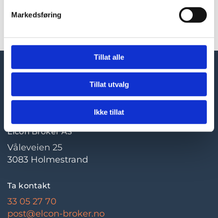
som enkeltstående plomberingsmerker.
Markedsføring
Tillat alle
Tillat utvalg
Ikke tillat
Elcon Broker AS
Våleveien 25
3083 Holmestrand
Ta kontakt
33 05 27 70
post@elcon-broker.no