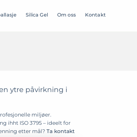
llasje
Silica Gel
Om oss
Kontakt
 ytre påvirkning i
ofesjonelle miljøer.
g ihht ISO 3795 – ideelt for
esenning etter mål?
Ta kontakt