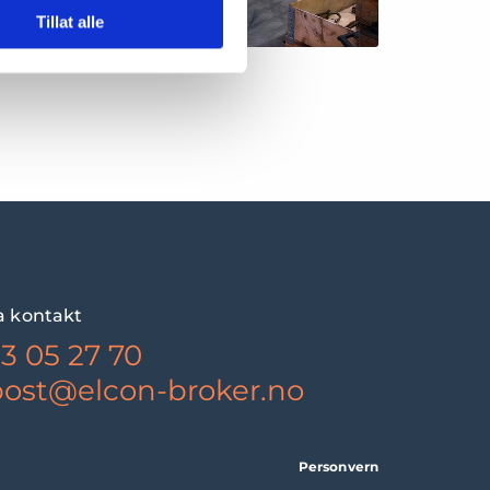
Tillat alle
a kontakt
3 05 27 70
post@elcon-broker.no
Personvern